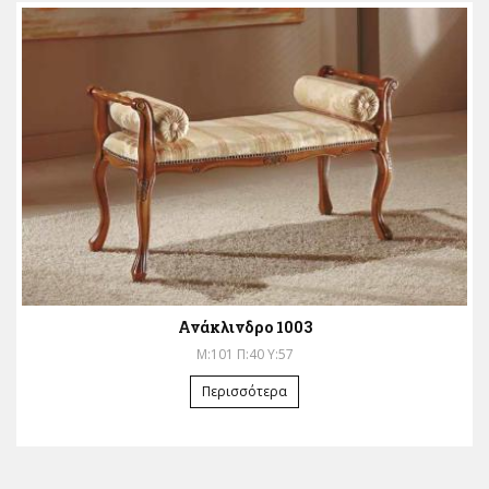
Ανάκλινδρο 1003
Μ:101 Π:40 Υ:57
Περισσότερα