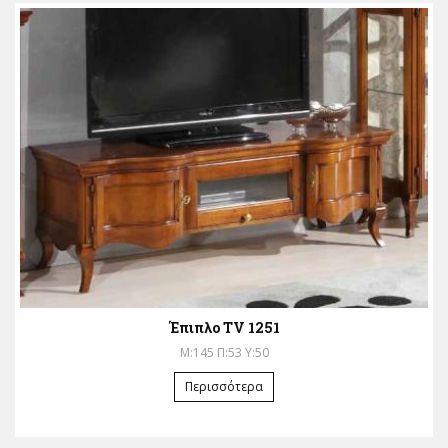
Έπιπλο TV 1251
Μ:145 Π:53 Υ:50
Περισσότερα