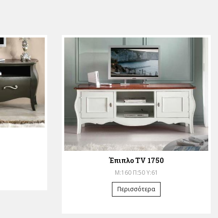
Έπιπλο TV 1750
Μ:160 Π:50 Υ:61
Περισσότερα