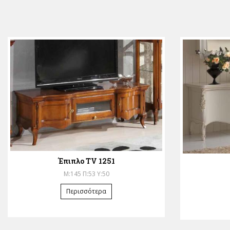
Έπιπλο TV 1251
Μ:145 Π:53 Υ:50
Περισσότερα