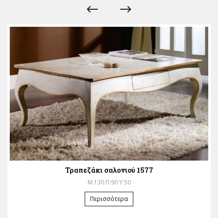
Τραπεζάκι σαλονιού 1577
Μ:130 Π:90 Υ:50
Περισσότερα