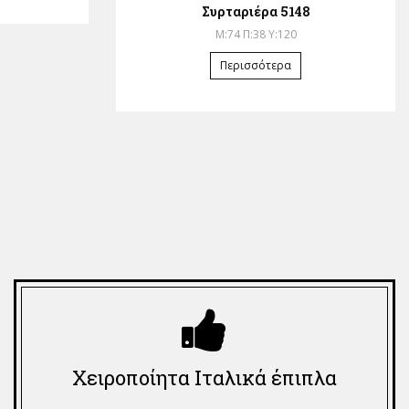
Συρταριέρα 5148
Μ:74 Π:38 Υ:120
Περισσότερα
Χειροποίητα Ιταλικά έπιπλα