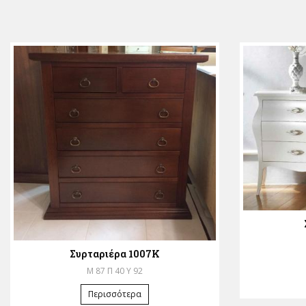
Συρταριέρα 1007Κ
Μ 87 Π 40 Υ 92
Περισσότερα